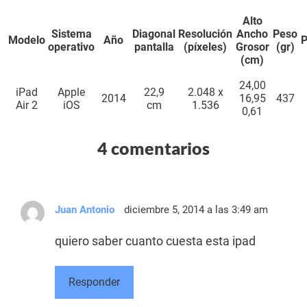
Alto
Sistema
Diagonal
Resolución
Ancho
Peso
Modelo
Año
P
operativo
pantalla
(píxeles)
Grosor
(gr)
(cm)
24,00
iPad
Apple
22,9
2.048 x
2014
16,95
437
Air 2
iOS
cm
1.536
0,61
4 comentarios
Juan Antonio
diciembre 5, 2014 a las 3:49 am
quiero saber cuanto cuesta esta ipad
Responder