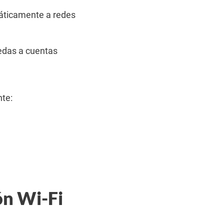
máticamente a redes
cedas a cuentas
nte:
ón Wi-Fi