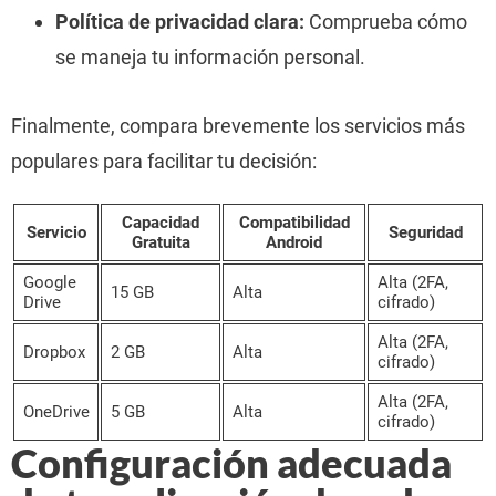
Política de privacidad clara:
Comprueba cómo
se maneja tu información personal.
Finalmente, compara brevemente los servicios más
populares para facilitar tu decisión:
Capacidad
Compatibilidad
Servicio
Seguridad
Gratuita
Android
Google
Alta (2FA,
15 GB
Alta
Drive
cifrado)
Alta (2FA,
Dropbox
2 GB
Alta
cifrado)
Alta (2FA,
OneDrive
5 GB
Alta
cifrado)
Configuración adecuada