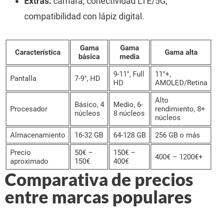
Extras:
cámara, conectividad LTE/5G,
compatibilidad con lápiz digital.
Gama
Gama
Característica
Gama alta
básica
media
9-11″, Full
11″+,
Pantalla
7-9″, HD
HD
AMOLED/Retina
Alto
Básico, 4
Medio, 6-
Procesador
rendimiento, 8+
núcleos
8 núcleos
núcleos
Almacenamiento
16-32 GB
64-128 GB
256 GB o más
Precio
50€ –
150€ –
400€ – 1200€+
aproximado
150€
400€
Comparativa de precios
entre marcas populares