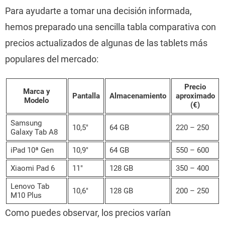
Para ayudarte a tomar una decisión informada,
hemos preparado una sencilla tabla comparativa con
precios actualizados de algunas de las tablets más
populares del mercado:
Precio
Marca y
Pantalla
Almacenamiento
aproximado
Modelo
(€)
Samsung
10,5″
64 GB
220 – 250
Galaxy Tab A8
iPad 10ª Gen
10,9″
64 GB
550 – 600
Xiaomi Pad 6
11″
128 GB
350 – 400
Lenovo Tab
10,6″
128 GB
200 – 250
M10 Plus
Como puedes observar, los precios varían