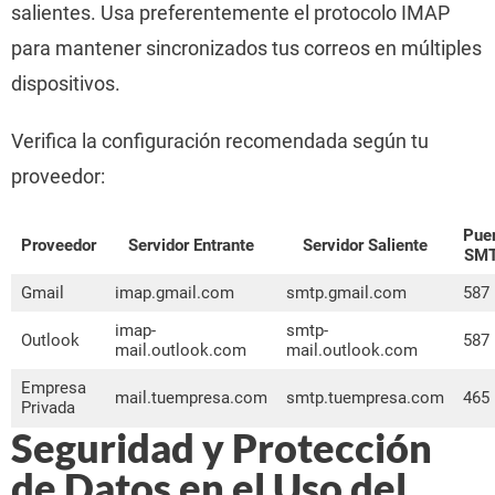
salientes. Usa preferentemente el protocolo IMAP
para mantener sincronizados tus correos en múltiples
dispositivos.
Verifica la configuración recomendada según tu
proveedor:
Puer
Proveedor
Servidor Entrante
Servidor Saliente
SM
Gmail
imap.gmail.com
smtp.gmail.com
587
imap-
smtp-
Outlook
587
mail.outlook.com
mail.outlook.com
Empresa
mail.tuempresa.com
smtp.tuempresa.com
465
Privada
Seguridad y Protección
de Datos en el Uso del