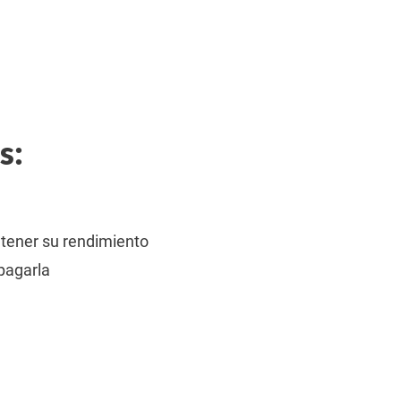
s:
ntener su rendimiento
pagarla