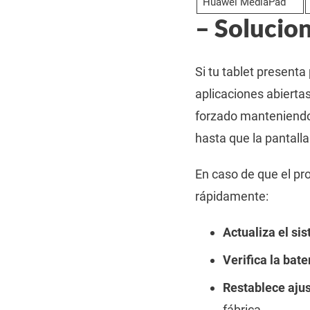
Huawei MediaPad
– Solucion
Si tu tablet present
aplicaciones abierta
forzado manteniendo
hasta que la pantal
En caso de que el pro
rápidamente:
Actualiza el si
Verifica la bate
Restablece aju
fábrica.