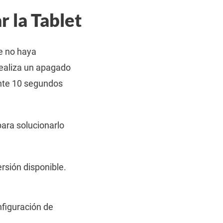
 la Tablet
ue no haya
realiza un apagado
nte 10 segundos
para solucionarlo
ersión disponible.
nfiguración de