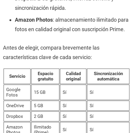
sincronización rápida.
Amazon Photos
: almacenamiento ilimitado para
fotos en calidad original con suscripción Prime.
Antes de elegir, compara brevemente las
características clave de cada servicio:
Espacio
Calidad
Sincronización
Servicio
gratuito
original
automática
Google
15 GB
Sí
Sí
Fotos
OneDrive
5 GB
Sí
Sí
Dropbox
2 GB
Sí
Sí
Amazon
Ilimitado
Sí
Sí
Photos
(Prime)