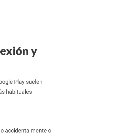
exión y
oogle Play suelen
ás habituales
.
do accidentalmente o