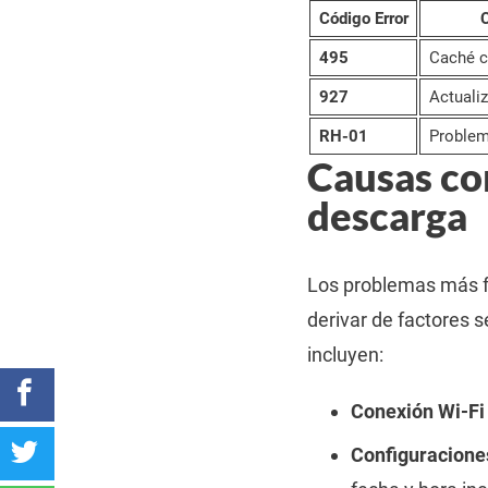
Código Error
C
495
Caché c
927
Actuali
RH-01
Problem
Causas co
descarga
Los problemas más f
derivar de factores 
incluyen:
Conexión Wi-Fi 
Configuraciones