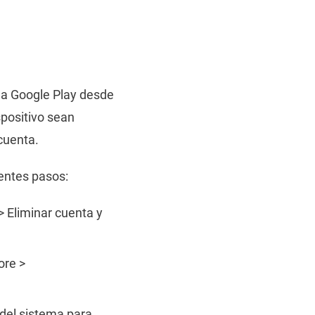
r a Google Play desde
spositivo sean
 cuenta.
ientes pasos:
 Eliminar cuenta y
ore >
 del sistema para