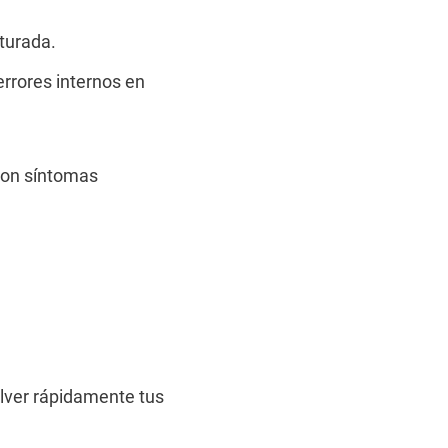
turada.
errores internos en
 con síntomas
olver rápidamente tus