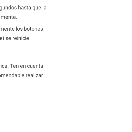
gundos hasta que la
lmente.
amente los botones
t se reinicie
rica. Ten en cuenta
comendable realizar