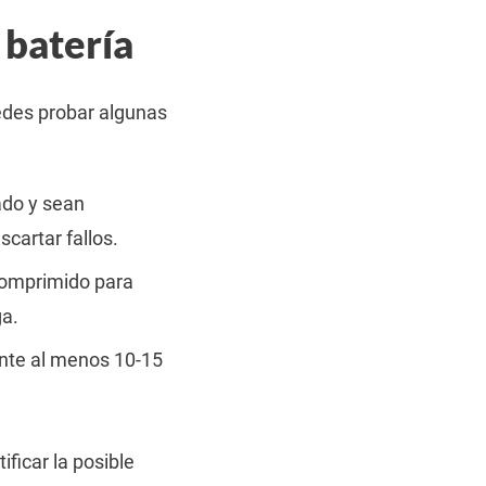
 batería
edes probar algunas
do y sean
cartar fallos.
comprimido para
ga.
nte al menos 10-15
ficar la posible