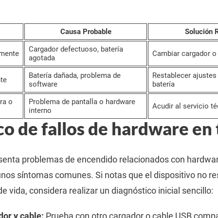
Causa Probable
Solución
Cargador defectuoso, batería
amente
Cambiar cargador o 
agotada
Batería dañada, problema de
Restablecer ajustes 
te
software
batería
ra o
Problema de pantalla o hardware
Acudir al servicio t
interno
o de fallos de hardware en 
esenta problemas de encendido relacionados con hardwar
gunos síntomas comunes. Si notas que el dispositivo no re
 vida, considera realizar un diagnóstico inicial sencillo:
dor y cable:
Prueba con otro cargador o cable USB compa