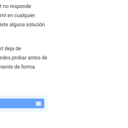
et no responde
rir en cualquier
iste alguna solución
et deja de
uedes probar antes de
eniente de forma