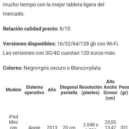
mucho tiempo con la mejor tableta ligera del
mercado.
Relación calidad precio:
8/10
Versiones disponibles:
16/32/64/128 gb con Wi-Fi.
Las versiones con 3G/4G cuestan 120 euros más.
Colores:
Negro+gris oscuro o Blanco+plata
Alto
Sistema
Diagonal
Resolución
Ancho
Pes
Modelo
Año
operativo
pantalla
(píxeles)
Grosor
(gr)
(cm)
iPad
Mini
20,00
2.048 x
con
Apple
2013
20 cm
13,47
331