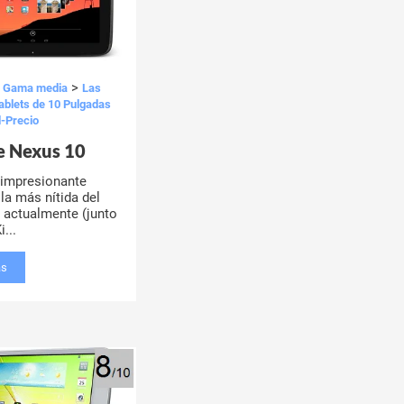
>
>
Gama media
Las
ablets de 10 Pulgadas
d-Precio
e Nexus 10
 impresionante
 la más nítida del
actualmente (junto
i...
ás