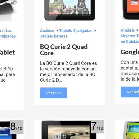
>
>
>
Análisis
Análisis
Tablets 8 pulgadas
a
Las
Mejores T
Tablets baratas
 Pulgadas
en Calida
BQ Curie 2 Quad
Googl
ablet
Core
Con una
La BQ Curie 2 Quad Core es
pantalla,
la versión renovada con un
let 10
mercado 
mejor procesador de la BQ
eal para
la de la K
Curie 2 D...
que
Ver m
Ver más