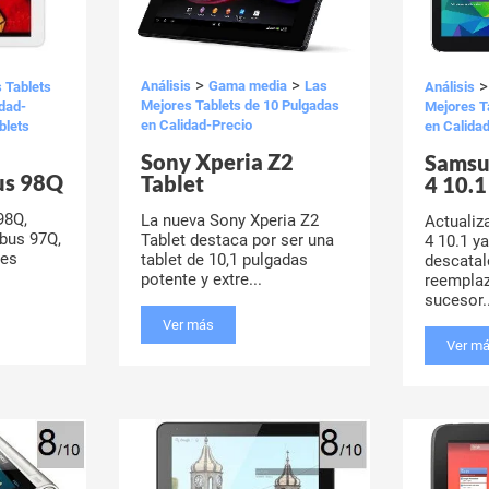
>
>
Análisis
Gama media
Las
 Tablets
Análisis
Mejores Tablets de 10 Pulgadas
idad-
Mejores T
en Calidad-Precio
blets
en Calida
Sony Xperia Z2
Samsu
us 98Q
Tablet
4 10.1
98Q,
La nueva Sony Xperia Z2
Actualiz
bus 97Q,
Tablet destaca por ser una
4 10.1 y
res
tablet de 10,1 pulgadas
descatal
potente y extre...
reemplaz
sucesor..
Ver más
Ver m