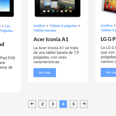
>
>
Análisis
>
Análisis
Tablets 8 pulgadas
a
Las
Tablets 8
Tablets baratas
 Pulgadas
LG G P
Acer Iconia A1
ad
La LG G 
La Acer Iconia A1 se trata
que con 
de una tablet barata de 7,9
pulgadas
pulgadas, con unas
 Pad FHD
camino e
características...
una
pesar de
Ver m
Ver más
2
3
4
5