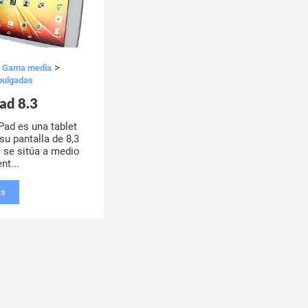
>
>
Gama media
 pulgadas
ad 8.3
Pad es una tablet
su pantalla de 8,3
 se sitúa a medio
nt...
ás